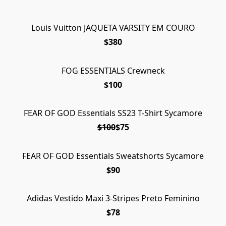
Louis Vuitton JAQUETA VARSITY EM COURO
$380
FOG ESSENTIALS Crewneck
$100
FEAR OF GOD Essentials SS23 T-Shirt Sycamore
EM OFERTA
$100
$75
FEAR OF GOD Essentials Sweatshorts Sycamore
ESGOTADO
$90
Adidas Vestido Maxi 3-Stripes Preto Feminino
$78