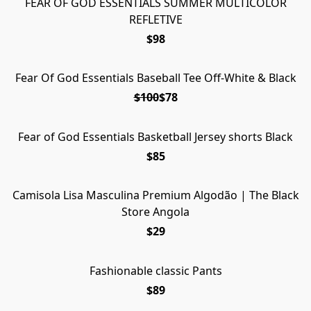
FEAR OF GOD ESSENTIALS SUMMER MULTICOLOR
REFLETIVE
$98
Fear Of God Essentials Baseball Tee Off-White & Black
EM OFERTA
$100
$78
Fear of God Essentials Basketball Jersey shorts Black
$85
Camisola Lisa Masculina Premium Algodão | The Black
Store Angola
$29
Fashionable classic Pants
$89